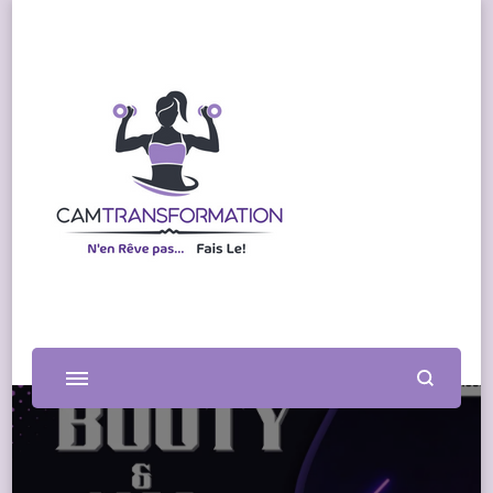
CAM TRANSFORMATION
N'en Rêves pas… Fais Le!